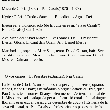
Missa de Glòria (1892) – Pau Casals(1876 – 1973)
Kyrie / Glòria / Credo / Sanctus – Benedictus / Agnus Dei
Elegia per a violoncel solo (de la Suite en re m. “a Pau Casals”)
Enric Casals (1892-1986)
Ave Maria del ’Abad Marcet. O vos omnes. De “El Pessebre”.
L’estel. Glòria. El Cant dels Ocells, Arr. Daniel Mestre.
Mar Jordana, soprano. Marc Sala , tenor. David Guitart, baix. Sveta
Trushka, violoncel. Mercè Sanchis, piano. Coral Càrmina. Daniel
Mestre i Dalmau, direcció.
– O vos omnes – El Pessebre (extractes), Pau Casals
La Missa de Glòria és una obra escrita per a quatre veus (soprano,
tenor I, tenor II i baix) i harmònium o orgue i datada el 1892, quan
Pau Casals tenia només 15 anys i deu mesos. L’estrena mundial de
la Missa, revisada i adaptada per a la formació coral habitual tingué
lloc amb gran èxit el passat 2 de desembre de 2023 a l’Església de la
seva vila natal, on Pau Casals va fer les primeres passes musicals.