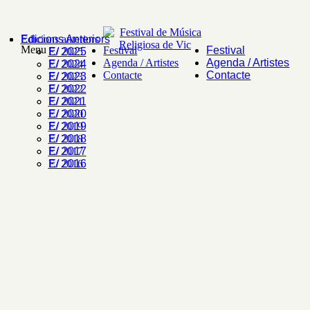
Skip
to
content
Edicions Anteriors
Edicions anteriors
Menu
Festival
Festival
E/ 2025
E/ 2025
Agenda / Artistes
Agenda / Artistes
E/ 2024
E/ 2024
Contacte
Contacte
E/ 2023
E/ 2023
E/ 2022
E/ 2022
E/ 2021
E/ 2021
E/ 2020
E/ 2020
E/ 2019
E/ 2019
E/ 2018
E/ 2018
E/ 2017
E/ 2017
E/ 2016
E/ 2016